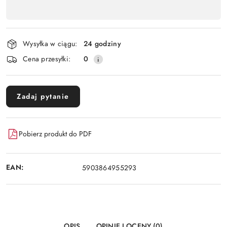
,
Wyślij
płatność
i
Wysyłka w ciągu:
24 godziny
dostawa
Cena przesyłki:
0
Zadaj pytanie
Pobierz produkt do PDF
EAN:
5903864955293
OPIS
OPINIE I OCENY (0)