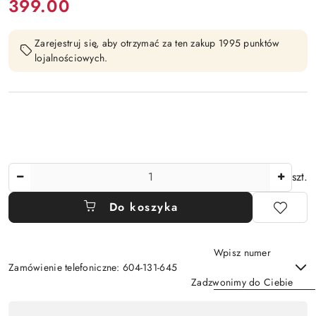
cena:
399.00
Zarejestruj się, aby otrzymać za ten zakup 1995 punktów
lojalnościowych.
Ilość
szt.
Do koszyka
Wpisz numer
Zamówienie telefoniczne: 604-131-645
Zadzwonimy do Ciebie
Dostępność