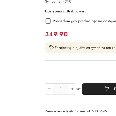
Symbol:
34431-0
Dostępność:
Brak towaru
Powiadom gdy produkt będzie dostępn
cena:
349.90
Zarejestruj się, aby otrzymać za ten 
Ilość
szt.
Zamówienie telefoniczne: 604-131-645