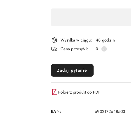
Dostępność
,
płatność
i
Wysyłka w ciągu:
48 godzin
dostawa
Cena przesyłki:
0
Zadaj pytanie
Pobierz produkt do PDF
EAN:
6932172648503