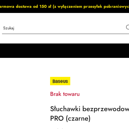
armowa dostawa od 150 zł (z wyłączeniem przesyłek pobraniowyc
NAZWA
PRODUCENTA:
BASEUS
Brak towaru
Słuchawki bezprzewodow
PRO (czarne)