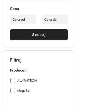
Cena
Szukaj
Filtruj
Producent
Producent:
ALARMTECH
Producent:
MegaBat