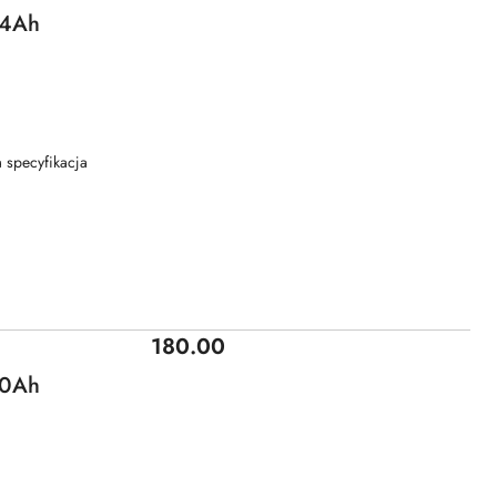
14Ah
 specyfikacja
Cena:
180.00
10Ah