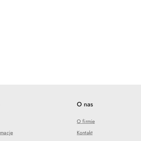
e
O nas
O firmie
amacje
Kontakt