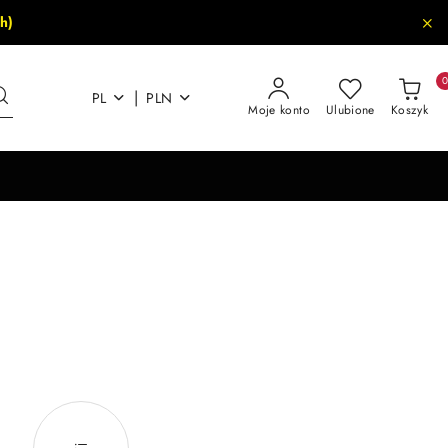
h)
|
PL
PLN
Moje konto
Ulubione
Koszyk