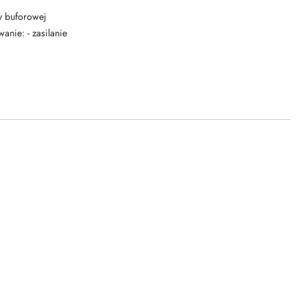
y buforowej
anie: - zasilanie