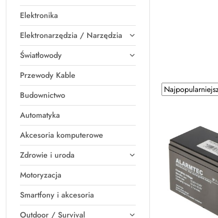
Elektronika
Elektronarzędzia / Narzędzia
Światłowody
Przewody Kable
Zastosowano
Sortuj
Budownictwo
według
sortowanie:
Najpopularniejsz
Automatyka
Akcesoria komputerowe
Zdrowie i uroda
Motoryzacja
Smartfony i akcesoria
Outdoor / Survival