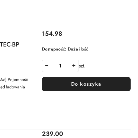
Cena:
154.98
TEC-BP
Dostępność:
Duża ilość
szt.
Mat) Pojemność
Do koszyka
rąd ładowania
Cena:
239.00