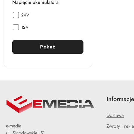
Napięcie akumulatora
Napięcie
24V
akumulatora:
Napięcie
12V
akumulatora:
Pokaż
Informacj
Dostawa
e-media
Zwroty i rekl
ul. Skłodowskiej 51