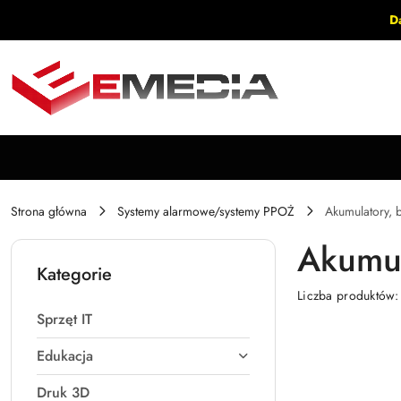
Przejdź do treści głównej
Przejdź do wyszukiwarki
Przejdź do moje konto
Przejdź do menu głównego
Przejdź do stopki
D
Strona główna
Systemy alarmowe/systemy PPOŻ
Akumulatory, b
Akumul
Kategorie
Liczba produktów
Sprzęt IT
Edukacja
Druk 3D