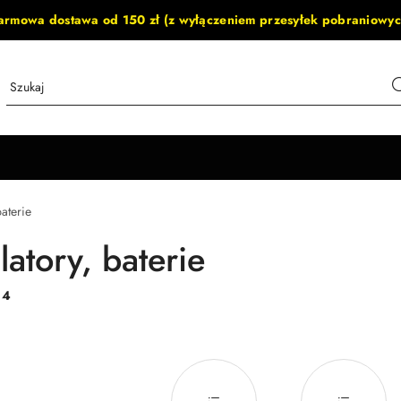
armowa dostawa od 150 zł (z wyłączeniem przesyłek pobraniowyc
aterie
atory, baterie
:
4