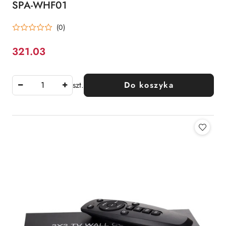
SPA-WHF01
(0)
321.03
Cena:
szt.
Do koszyka