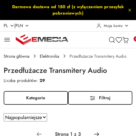
Przejdź do treści głównej
Przejdź do wyszukiwarki
Przejdź do moje konto
Przejdź do menu głównego
Przejdź do stopki
Darmowa dostawa od 150 zł (z wyłączeniem przesyłek
pobraniowych)
|
PL
PLN
Moje konto
Strona główna
Elektronika
Przedłużacze Transmitery Audio
Przedłużacze Transmitery Audio
Liczba produktów:
29
Kategorie
Filtruj
Zastosowano
Sortuj
według
sortowanie:
Najpopularniejsze.