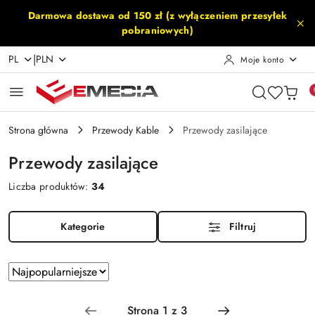
Przejdź do treści głównej
Przejdź do wyszukiwarki
Przejdź do moje konto
Przejdź do menu głównego
Przejdź do stopki
Darmowa dostawa od 150 zł (z wyłączeniem przesyłek
pobraniowych)
|
PL
PLN
Moje konto
Strona główna
Przewody Kable
Przewody zasilające
Przewody zasilające
Liczba produktów:
34
Kategorie
Filtruj
Zastosowano
Sortuj
według
sortowanie:
Najpopularniejsze.