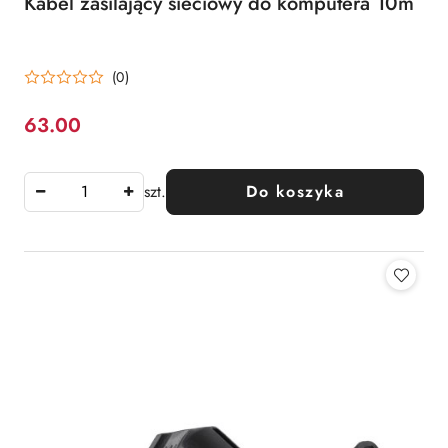
Kabel zasilający sieciowy do komputera 10m
(0)
63.00
Cena:
szt.
Do koszyka