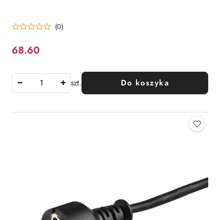
(0)
68.60
Cena:
szt.
Do koszyka