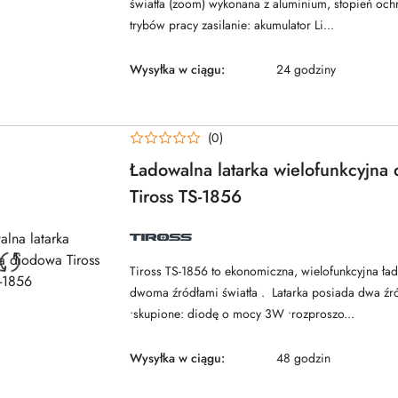
światła (zoom) wykonana z aluminium, stopień och
trybów pracy zasilanie: akumulator Li...
Wysyłka w ciągu:
24 godziny
(0)
Ładowalna latarka wielofunkcyjna
Tiross TS-1856
NAZWA
PRODUCENTA:
TIROSS
Tiross TS-1856 to ekonomiczna, wielofunkcyjna ład
dwoma źródłami światła . Latarka posiada dwa źró
•skupione: diodę o mocy 3W •rozproszo...
Wysyłka w ciągu:
48 godzin