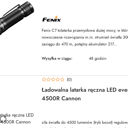
NAZWA
PRODUCENTA:
FENIX
Fenix C7 tolatarka przemysłowa dużej mocy, w któ
nowoczesne rozwiązania m.in. strumień światła 3
zasięgu do 470 m, potężny akumulator 217...
Wysyłka w ciągu:
48 godzin
(0)
Ładowalna latarka ręczna LED ever
4500R Cannon
NAZWA
PRODUCENTA:
EVERACTIVE
siła światła do 4500 lumenów (tryb boost) regulow