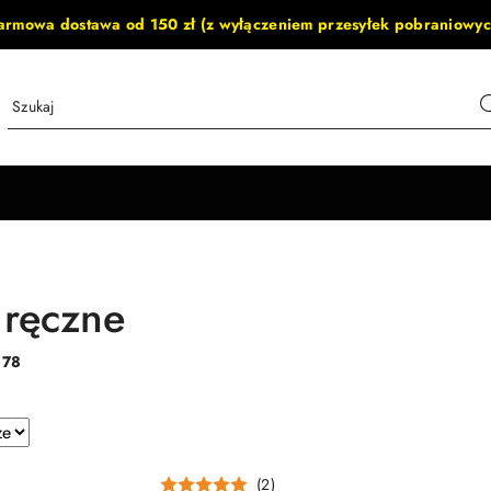
armowa dostawa od 150 zł (z wyłączeniem przesyłek pobraniowyc
 ręczne
:
78
e.
(2)