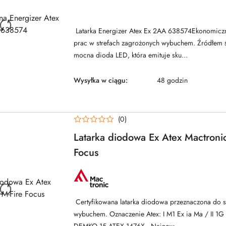
NAZWA
PRODUCENTA:
ENERGIZER
Latarka Energizer Atex Ex 2AA 638574Ekonomiczna
prac w strefach zagrożonych wybuchem. Źródłem św
mocna dioda LED, która emituje sku...
Wysyłka w ciągu:
48 godzin
(0)
Latarka diodowa Ex Atex Mactronic
Focus
NAZWA
PRODUCENTA:
MACTRONIC
Certyfikowana latarka diodowa przeznaczona do s
wybuchem. Oznaczenie Atex: I M1 Ex ia Ma / II 1G 
DEMKO 15 ATEX 1476X. Najnow...