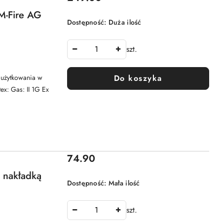
 M-Fire AG
Dostępność:
Duża ilość
szt.
Do koszyka
 użytkowania w
x: Gas: II 1G Ex
Cena:
74.90
z nakładką
Dostępność:
Mała ilość
szt.