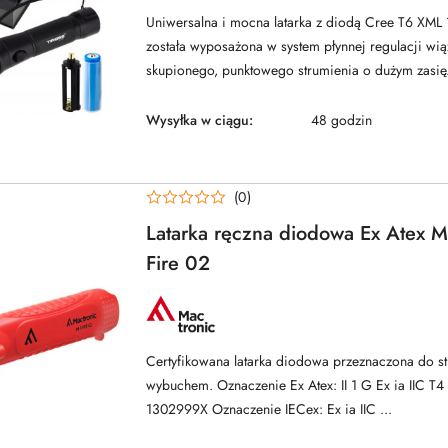
TIROSS
Uniwersalna i mocna latarka z diodą Cree T6 XML
została wyposażona w system płynnej regulacji wią
skupionego, punktowego strumienia o dużym zasię.
Wysyłka w ciągu:
48 godzin
(0)
Latarka ręczna diodowa Ex Atex M
Fire 02
NAZWA
PRODUCENTA:
MACTRONIC
Certyfikowana latarka diodowa przeznaczona do st
wybuchem. Oznaczenie Ex Atex: II 1 G Ex ia IIC 
1302999X Oznaczenie IECex: Ex ia IIC ...