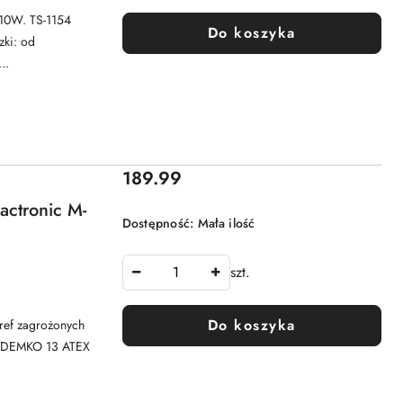
 10W. TS-1154
Do koszyka
zki: od
..
Cena:
189.99
actronic M-
Dostępność:
Mała ilość
szt.
Do koszyka
ref zagrożonych
T4 DEMKO 13 ATEX