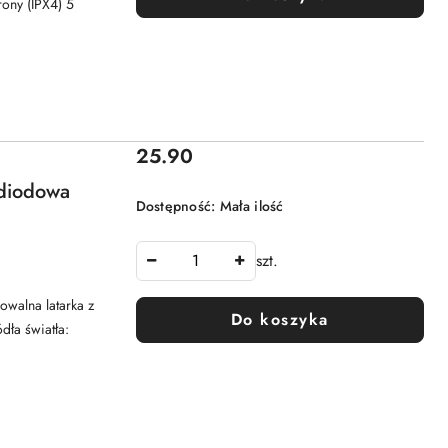
rony (IPX4) 5
Cena:
25.90
 diodowa
Dostępność:
Mała ilość
szt.
owalna latarka z
Do koszyka
dła światła: