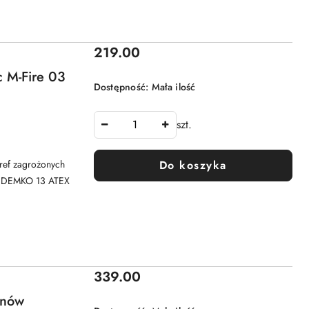
Cena:
219.00
c M-Fire 03
Dostępność:
Mała ilość
szt.
Do koszyka
ref zagrożonych
: DEMKO 13 ATEX
Cena:
339.00
enów