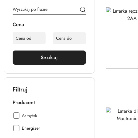
Cena
Szukaj
Filtruj
Producent
Producent:
Armytek
Producent:
Energizer