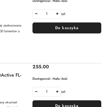
Dostępność:
Mała ilość
szt.
rej zastosowano
Do koszyka
000 lumenów o
Cena:
255.00
Active FL-
Dostępność:
Mała ilość
szt.
any strumień
Do koszyka