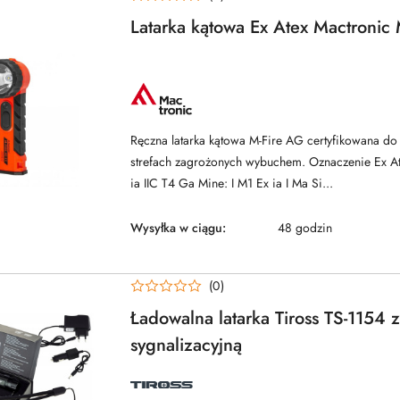
Latarka kątowa Ex Atex Mactronic
NAZWA
PRODUCENTA:
MACTRONIC
Ręczna latarka kątowa M-Fire AG certyfikowana do
strefach zagrożonych wybuchem. Oznaczenie Ex Ate
ia IIC T4 Ga Mine: I M1 Ex ia I Ma Si...
Wysyłka w ciągu:
48 godzin
(0)
Ładowalna latarka Tiross TS-1154 
sygnalizacyjną
NAZWA
PRODUCENTA: