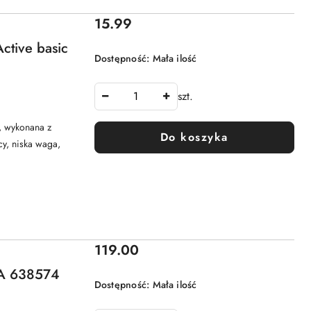
Cena:
15.99
Active basic
Dostępność:
Mała ilość
szt.
, wykonana z
Do koszyka
cy, niska waga,
Cena:
119.00
AA 638574
Dostępność:
Mała ilość