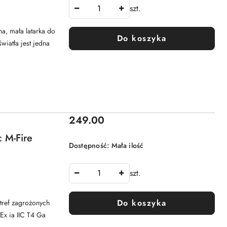
szt.
, mała latarka do
Do koszyka
iatła jest jedna
Cena:
249.00
 M-Fire
Dostępność:
Mała ilość
szt.
Do koszyka
tref zagrożonych
Ex ia IIC T4 Ga