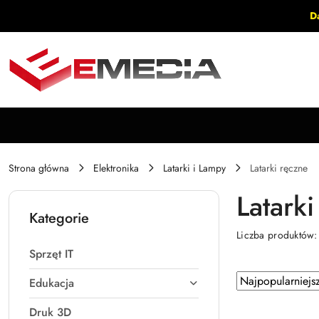
Przejdź do treści głównej
Przejdź do wyszukiwarki
Przejdź do moje konto
Przejdź do menu głównego
Przejdź do stopki
D
Strona główna
Elektronika
Latarki i Lampy
Latarki ręczne
Latarki
Kategorie
Liczba produktów
Sprzęt IT
Zastosowano
Sortuj
Edukacja
według
sortowanie:
Druk 3D
Najpopularniejsz