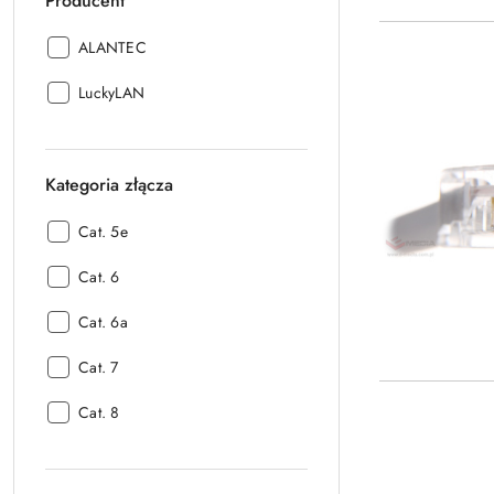
Producent
Producent:
ALANTEC
Producent:
LuckyLAN
Kategoria złącza
Kategoria
Cat. 5e
złącza:
Kategoria
Cat. 6
złącza:
Kategoria
Cat. 6a
złącza:
Kategoria
Cat. 7
złącza:
Kategoria
Cat. 8
złącza: