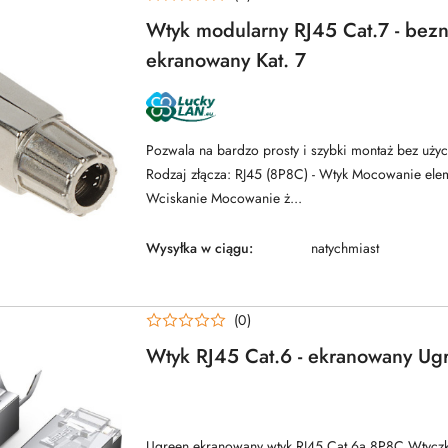
Wtyk modularny RJ45 Cat.7 - bez
ekranowany Kat. 7
NAZWA
PRODUCENTA:
LUCKYLAN
Pozwala na bardzo prosty i szybki montaż bez uży
Rodzaj złącza: RJ45 (8P8C) - Wtyk Mocowanie ele
Wciskanie Mocowanie ż...
Wysyłka w ciągu:
natychmiast
(0)
Wtyk RJ45 Cat.6 - ekranowany U
Ugreen ekranowany wtyk RJ45 Cat.6a 8P8C Wtycz