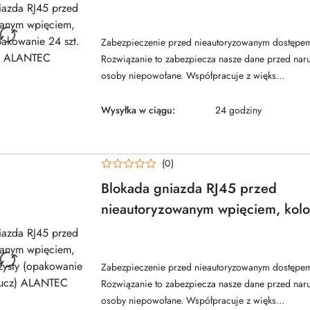
(opakowanie 24 szt. + klucz) AL
NAZWA
PRODUCENTA:
ALANTEC
Zabezpieczenie przed nieautoryzowanym dostępem
Rozwiązanie to zabezpiecza nasze dane przed nar
osoby niepowołane. Współpracuje z więks...
Wysyłka w ciągu:
24 godziny
(0)
Blokada gniazda RJ45 przed
nieautoryzowanym wpięciem, kolo
przezroczysty (opakowanie 24 szt.
NAZWA
PRODUCENTA:
ALANTEC
ALANTEC
Zabezpieczenie przed nieautoryzowanym dostępem
Rozwiązanie to zabezpiecza nasze dane przed nar
osoby niepowołane. Współpracuje z więks...