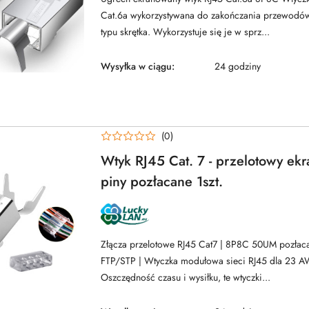
Cat.6a wykorzystywana do zakończania przewodów
typu skrętka. Wykorzystuje się je w sprz...
Wysyłka w ciągu:
24 godziny
(0)
Wtyk RJ45 Cat. 7 - przelotowy ek
piny pozłacane 1szt.
NAZWA
PRODUCENTA:
LUCKYLAN
Złącza przelotowe RJ45 Cat7 | 8P8C 50UM pozła
FTP/STP | Wtyczka modułowa sieci RJ45 dla 23 A
Oszczędność czasu i wysiłku, te wtyczki...