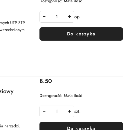
Dostępność:
Mała ilość
op.
iowych UTP STP
powszechnionym
Do koszyka
Cena:
8.50
ziowy
Dostępność:
Mała ilość
szt.
cia narzędzi.
Do koszyka