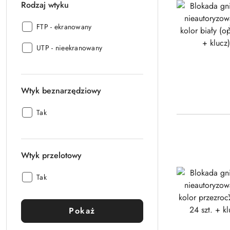
Rodzaj wtyku
Rodzaj
FTP - ekranowany
wtyku:
Rodzaj
UTP - nieekranowany
wtyku:
Wtyk beznarzędziowy
Wtyk
Tak
beznarzędziowy:
Wtyk przelotowy
Wtyk
Tak
przelotowy:
Pokaż