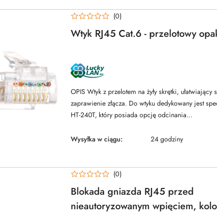
(0)
Wtyk RJ45 Cat.6 - przelotowy opak
NAZWA
PRODUCENTA:
LUCKYLAN
OPIS Wtyk z przelotem na żyły skrętki, ułatwiający
zaprawienie złącza. Do wtyku dedykowany jest spec
HT-240T, który posiada opcję odcinania...
Wysyłka w ciągu:
24 godziny
(0)
Blokada gniazda RJ45 przed
nieautoryzowanym wpięciem, kolor