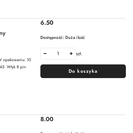
Cena:
6.50
ny
Dostępność:
Duża ilość
szt.
 opakowaniu: 10
 45 Wtyk 8 pin
Do koszyka
Cena:
8.00