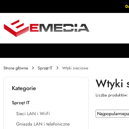
Przejdź do treści głównej
Przejdź do wyszukiwarki
Przejdź do moje konto
Przejdź do menu głównego
Przejdź do stopki
D
Strona główna
Sprzęt IT
Wtyki sieciowe
Wtyki 
Kategorie
Liczba produktów
Sprzęt IT
Zastosowano
Sortuj
Sieci LAN i Wi-Fi
według
sortowanie:
Gniazda LAN i telefoniczne
Najpopularniejsz