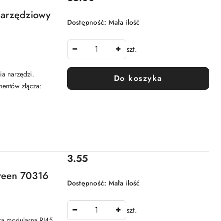
narzędziowy
Dostępność:
Mała ilość
szt.
cia narzędzi.
Do koszyka
mentów złącza:
Cena:
3.55
green 70316
Dostępność:
Mała ilość
szt.
ka modularna RJ45