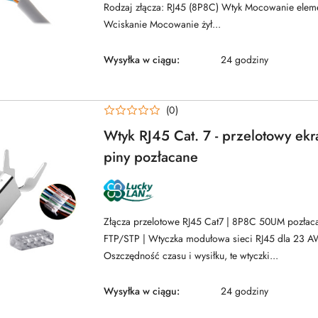
Rodzaj złącza: RJ45 (8P8C) Wtyk Mocowanie eleme
Wciskanie Mocowanie żył...
Wysyłka w ciągu:
24 godziny
(0)
Wtyk RJ45 Cat. 7 - przelotowy ek
piny pozłacane
NAZWA
PRODUCENTA:
LUCKYLAN
Złącza przelotowe RJ45 Cat7 | 8P8C 50UM pozła
FTP/STP | Wtyczka modułowa sieci RJ45 dla 23 A
Oszczędność czasu i wysiłku, te wtyczki...
Wysyłka w ciągu:
24 godziny