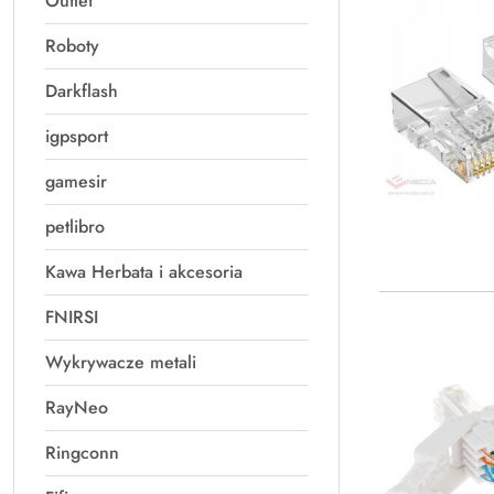
Outlet
Roboty
Darkflash
igpsport
gamesir
petlibro
Kawa Herbata i akcesoria
FNIRSI
Wykrywacze metali
RayNeo
Ringconn