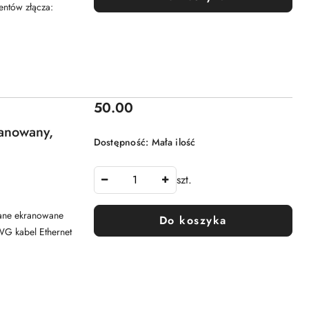
ntów złącza:
Cena:
50.00
ranowany,
Dostępność:
Mała ilość
szt.
cane ekranowane
Do koszyka
WG kabel Ethernet