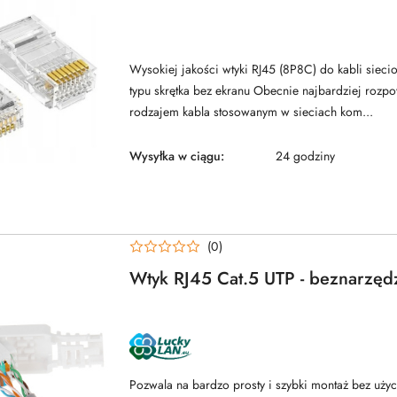
Wysokiej jakości wtyki RJ45 (8P8C) do kabli siec
typu skrętka bez ekranu Obecnie najbardziej roz
rodzajem kabla stosowanym w sieciach kom...
Wysyłka w ciągu:
24 godziny
(0)
Wtyk RJ45 Cat.5 UTP - beznarzęd
NAZWA
PRODUCENTA:
LUCKYLAN
Pozwala na bardzo prosty i szybki montaż bez uży