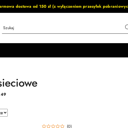
armowa dostawa od 150 zł (z wyłączeniem przesyłek pobraniowyc
sieciowe
:
49
e.
(0)