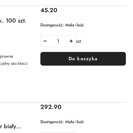
Cena:
45.20
. 100 szt.
Dostępność:
Mała ilość
szt.
 sprawne
Do koszyka
jalny zaciskacz
Cena:
292.90
Dostępność:
Mała ilość
 biały