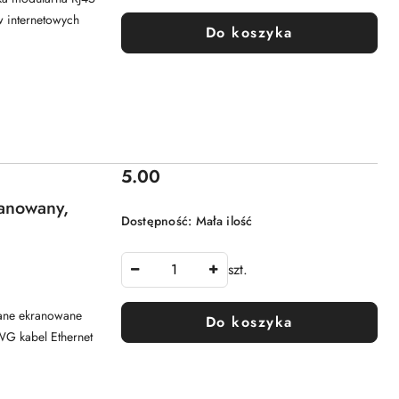
 internetowych
Do koszyka
Cena:
5.00
ranowany,
Dostępność:
Mała ilość
szt.
cane ekranowane
Do koszyka
WG kabel Ethernet