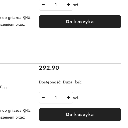
ANTEC
szt.
 do gniazda RJ45.
Do koszyka
uszeniem przez
Cena:
292.90
Dostępność:
Duża ilość
r
 + klucz)
szt.
 do gniazda RJ45.
Do koszyka
uszeniem przez