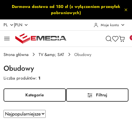
Przejdź do treści głównej
Przejdź do wyszukiwarki
Przejdź do moje konto
Przejdź do menu głównego
Przejdź do stopki
Darmowa dostawa od 150 zł (z wyłączeniem przesyłek
pobraniowych)
|
PL
PLN
Moje konto
Strona główna
TV &amp; SAT
Obudowy
Obudowy
Liczba produktów:
1
Kategorie
Filtruj
Zastosowano
Sortuj
według
sortowanie:
Najpopularniejsze.