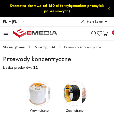
Przejdź do treści głównej
Przejdź do wyszukiwarki
Przejdź do moje konto
Przejdź do menu głównego
Przejdź do stopki
Darmowa dostawa od 150 zł (z wyłączeniem przesyłek
pobraniowych)
|
PL
PLN
Moje konto
Strona główna
TV &amp; SAT
Przewody koncentryczne
Przewody koncentryczne
Liczba produktów:
32
Wewnętrzne
Zewnętrzne