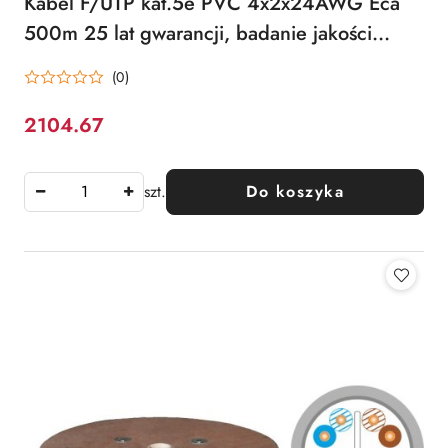
Kabel F/UTP kat.5e PVC 4x2x24AWG Eca
500m 25 lat gwarancji, badanie jakości
laboratorium INTERTEK (USA) ALANTEC
(0)
2104.67
Cena:
szt.
Do koszyka