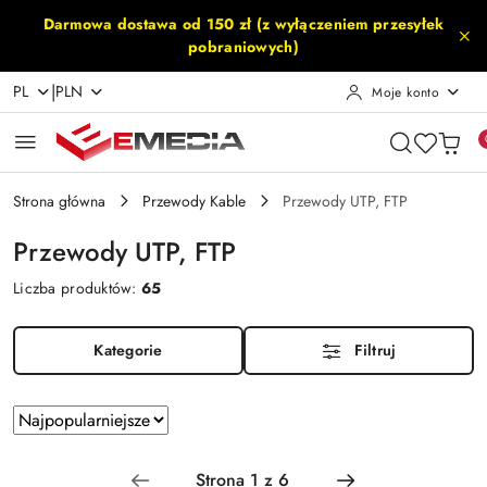
Przejdź do treści głównej
Przejdź do wyszukiwarki
Przejdź do moje konto
Przejdź do menu głównego
Przejdź do stopki
Darmowa dostawa od 150 zł (z wyłączeniem przesyłek
pobraniowych)
|
PL
PLN
Moje konto
Strona główna
Przewody Kable
Przewody UTP, FTP
Przewody UTP, FTP
Liczba produktów:
65
Kategorie
Filtruj
Zastosowano
Sortuj
według
sortowanie:
Najpopularniejsze.