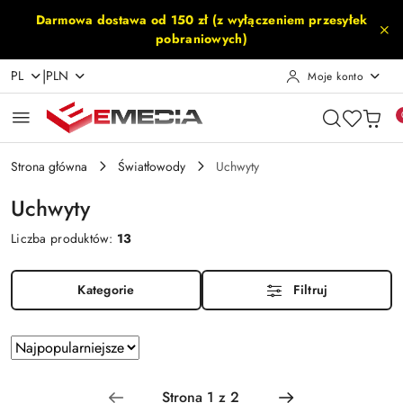
Przejdź do treści głównej
Przejdź do wyszukiwarki
Przejdź do moje konto
Przejdź do menu głównego
Przejdź do stopki
Darmowa dostawa od 150 zł (z wyłączeniem przesyłek
pobraniowych)
|
PL
PLN
Moje konto
Strona główna
Światłowody
Uchwyty
Uchwyty
Liczba produktów:
13
Kategorie
Filtruj
Zastosowano
Sortuj
według
sortowanie:
Najpopularniejsze.