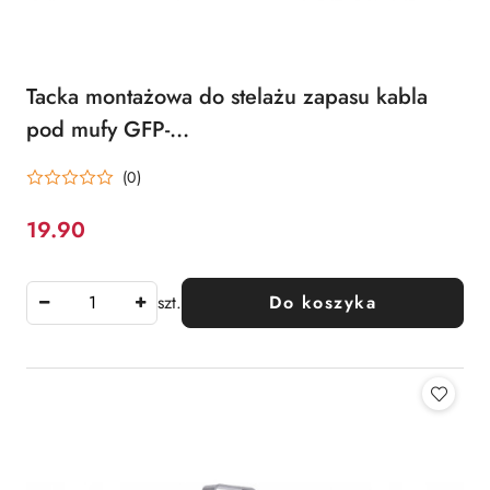
Tacka montażowa do stelażu zapasu kabla
pod mufy GFP-
16N/16G/16D/16C/24C/24N
(0)
19.90
Cena:
szt.
Do koszyka