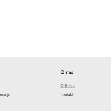
e
O nas
O firmie
amacje
Kontakt