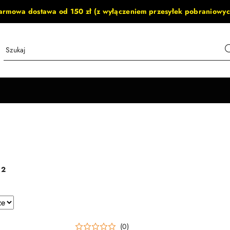
armowa dostawa od 150 zł (z wyłączeniem przesyłek pobraniowyc
:
2
e.
(0)