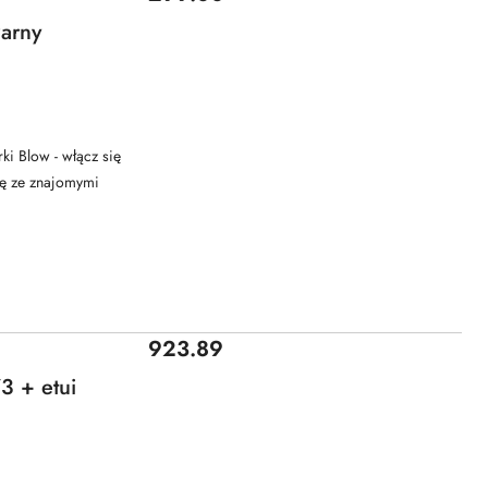
arny
ki Blow - włącz się
się ze znajomymi
Cena:
923.89
3 + etui