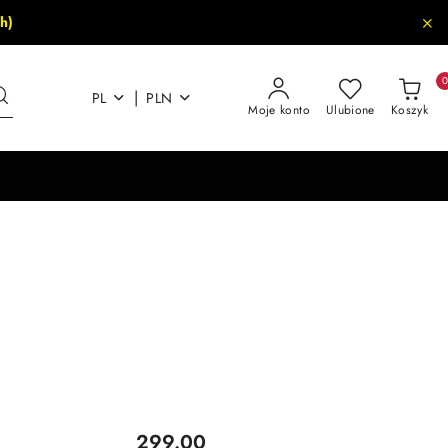
h)
|
PL
PLN
Moje konto
Ulubione
Koszyk
Cena:
299.00