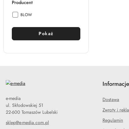
Producent
Producent:
BLOW
Pokaż
Informacj
e-media
Dostawa
ul. Skłodowskiej 51
Zwroty i rekl
22-600 Tomaszów Lubelski
Regulamin
sklep@e-media.com.pl