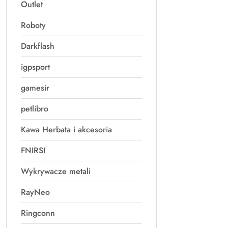
Outlet
Roboty
Darkflash
igpsport
gamesir
petlibro
Kawa Herbata i akcesoria
FNIRSI
Wykrywacze metali
RayNeo
Ringconn