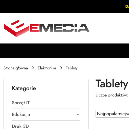
Przejdź do treści głównej
Przejdź do wyszukiwarki
Przejdź do moje konto
Przejdź do menu głównego
Przejdź do stopki
D
Strona główna
Elektronika
Tablety
Tablety
Kategorie
Liczba produktów
Sprzęt IT
Zastosowano
Sortuj
Edukacja
według
sortowanie:
Druk 3D
Najpopularniejsz