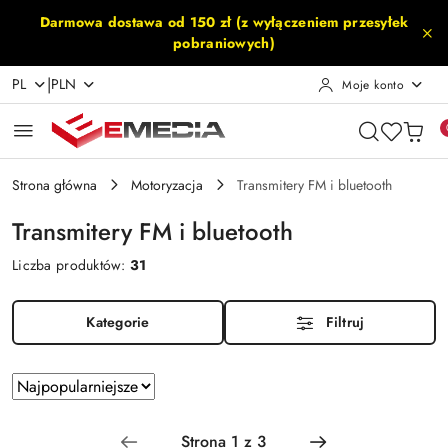
Przejdź do treści głównej
Przejdź do wyszukiwarki
Przejdź do moje konto
Przejdź do menu głównego
Przejdź do stopki
Darmowa dostawa od 150 zł (z wyłączeniem przesyłek
pobraniowych)
|
PL
PLN
Moje konto
Strona główna
Motoryzacja
Transmitery FM i bluetooth
Transmitery FM i bluetooth
Liczba produktów:
31
Kategorie
Filtruj
Zastosowano
Sortuj
według
sortowanie:
Najpopularniejsze.