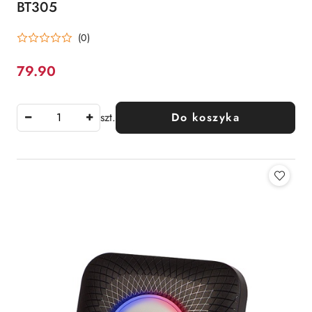
BT305
(0)
79.90
Cena:
szt.
Do koszyka