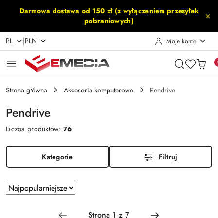
Przejdź do treści głównej
Przejdź do wyszukiwarki
Przejdź do moje konto
Przejdź do menu głównego
Przejdź do stopki
Darmowa dostawa od 150 zł (z wyłączeniem przesyłek
pobraniowych)
|
PL
PLN
Moje konto
Strona główna
Akcesoria komputerowe
Pendrive
Pendrive
Liczba produktów:
76
Kategorie
Filtruj
Zastosowano
Sortuj
według
sortowanie:
Najpopularniejsze.