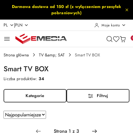
Przejdź do treści głównej
Przejdź do wyszukiwarki
Przejdź do moje konto
Przejdź do menu głównego
Przejdź do stopki
Darmowa dostawa od 150 zł (z wyłączeniem przesyłek
pobraniowych)
|
PL
PLN
Moje konto
Strona główna
TV &amp; SAT
Smart TV BOX
Smart TV BOX
Liczba produktów:
34
Kategorie
Filtruj
Zastosowano
Sortuj
według
sortowanie:
Najpopularniejsze.