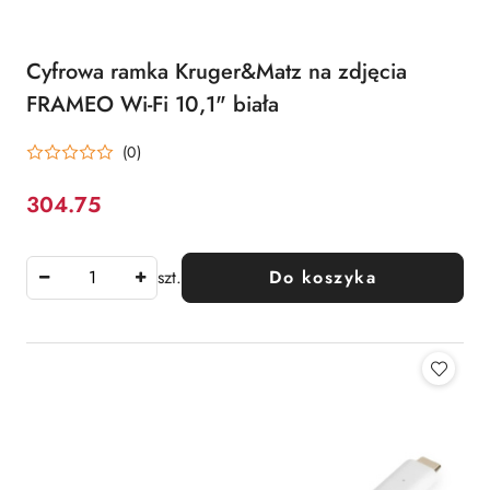
Cyfrowa ramka Kruger&Matz na zdjęcia
FRAMEO Wi-Fi 10,1" biała
(0)
304.75
Cena:
szt.
Do koszyka