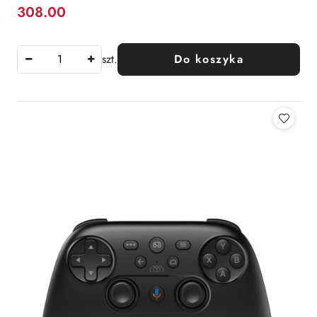
308.00
Cena:
szt.
Do koszyka