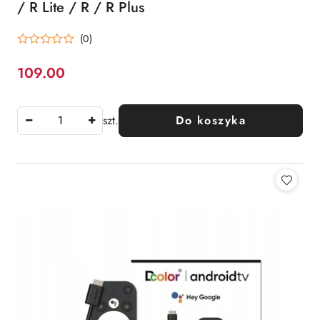
/ R Lite / R / R Plus
(0)
109.00
Cena:
szt.
Do koszyka