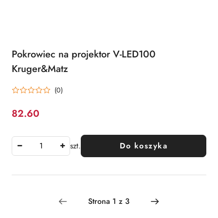
Pokrowiec na projektor V-LED100
Kruger&Matz
(0)
82.60
Cena:
szt.
Do koszyka