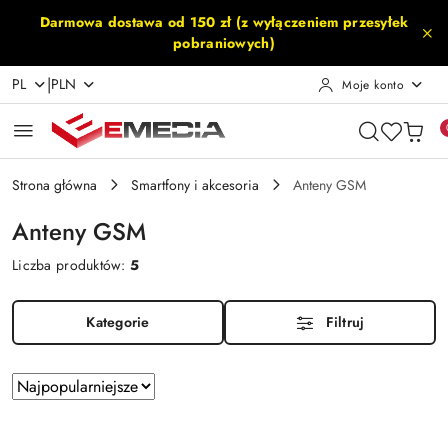
Przejdź do treści głównej
Przejdź do wyszukiwarki
Przejdź do moje konto
Przejdź do menu głównego
Przejdź do stopki
Darmowa dostawa od 150 zł (z wyłączeniem przesyłek
pobraniowych)
|
PL
PLN
Moje konto
Strona główna
Smartfony i akcesoria
Anteny GSM
Anteny GSM
Liczba produktów:
5
Kategorie
Filtruj
Zastosowano
Sortuj
według
sortowanie:
Najpopularniejsze.