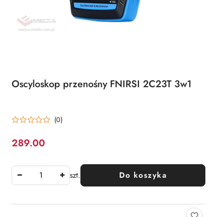
Oscyloskop przenośny FNIRSI 2C23T 3w1
(0)
289.00
Cena:
szt.
Do koszyka