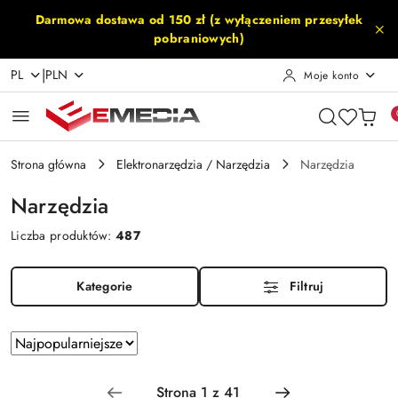
Przejdź do treści głównej
Przejdź do wyszukiwarki
Przejdź do moje konto
Przejdź do menu głównego
Przejdź do stopki
Darmowa dostawa od 150 zł (z wyłączeniem przesyłek
pobraniowych)
|
PL
PLN
Moje konto
Strona główna
Elektronarzędzia / Narzędzia
Narzędzia
Narzędzia
Liczba produktów:
487
Kategorie
Filtruj
Zastosowano
Sortuj
według
sortowanie:
Najpopularniejsze.