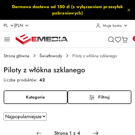
Przejdź do treści głównej
Przejdź do wyszukiwarki
Przejdź do moje konto
Przejdź do menu głównego
Przejdź do stopki
Darmowa dostawa od 150 zł (z wyłączeniem przesyłek
pobraniowych)
|
PL
PLN
Moje konto
Strona główna
Światłowody
Piloty z włókna szklanego
Piloty z włókna szklanego
Liczba produktów:
42
Kategorie
Filtruj
Zastosowano
Sortuj
według
sortowanie:
Najpopularniejsze.