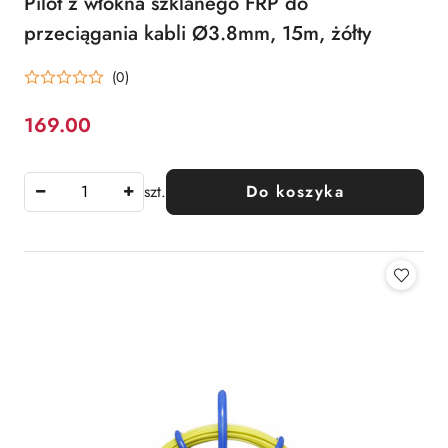
Pilot z włókna szklanego FRP do
przeciągania kabli Ø3.8mm, 15m, żółty
(0)
169.00
Cena:
szt.
Do koszyka