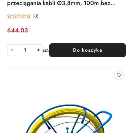
przeciągania kabli Ø3,8mm, 100m bez
kółek Q-LANTEC
(0)
644.03
Cena:
szt.
Do koszyka