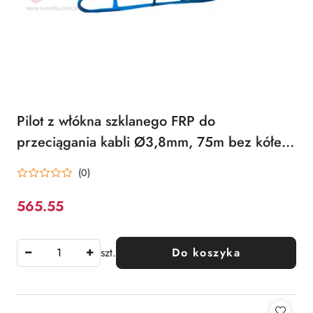
Pilot z włókna szklanego FRP do
przeciągania kabli Ø3,8mm, 75m bez kółek
Q-LANTEC
(0)
565.55
Cena:
szt.
Do koszyka