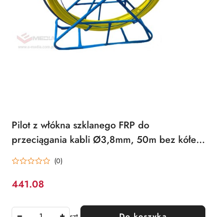
Pilot z włókna szklanego FRP do
przeciągania kabli Ø3,8mm, 50m bez kółek
Q-LANTEC
(0)
441.08
Cena:
szt.
Do koszyka