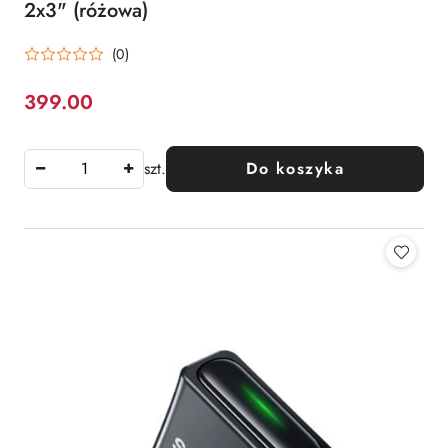
2x3" (różowa)
(0)
399.00
Cena:
szt.
Do koszyka