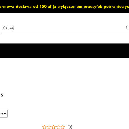
armowa dostawa od 150 zł (z wyłączeniem przesyłek pobraniowyc
i
:
5
e.
(0)