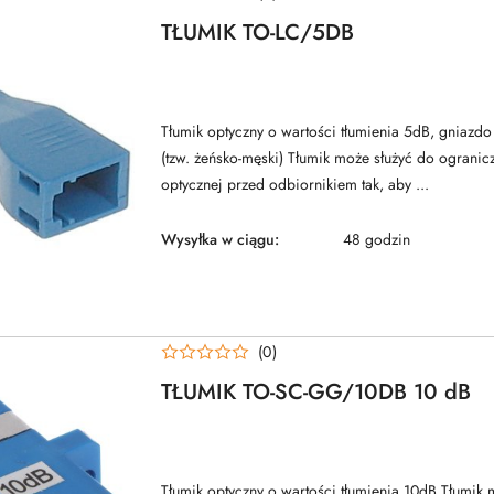
TŁUMIK TO-LC/5DB
Tłumik optyczny o wartości tłumienia 5dB, gniazdo
(tzw. żeńsko-męski) Tłumik może służyć do ograni
optycznej przed odbiornikiem tak, aby ...
Wysyłka w ciągu:
48 godzin
(0)
TŁUMIK TO-SC-GG/10DB 10 dB
Tłumik optyczny o wartości tłumienia 10dB Tłumik 