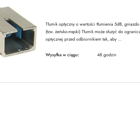
Tłumik optyczny o wartości tłumienia 5dB, gniazd
(tzw. żeńsko-męski) Tłumik może służyć do ograni
optycznej przed odbiornikiem tak, aby ...
Wysyłka w ciągu:
48 godzin