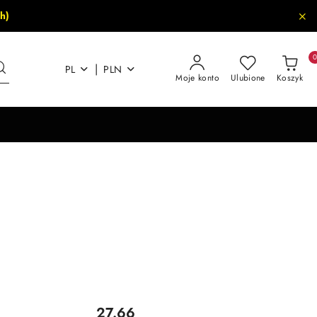
h)
|
PL
PLN
Moje konto
Ulubione
Koszyk
Cena:
27.66