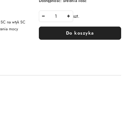
Dostępność:
Średnia ilość
szt.
o SC na wtyk SC
czenia mocy
Do koszyka