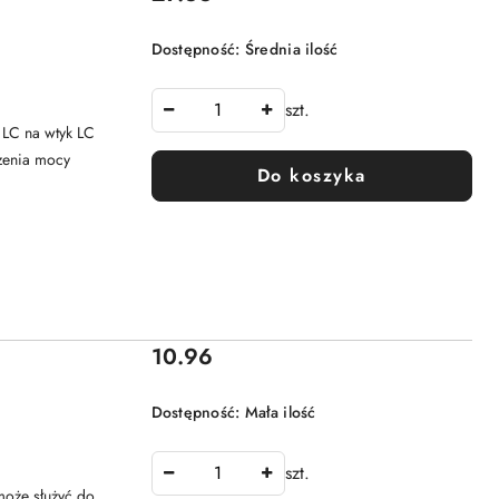
Dostępność:
Średnia ilość
szt.
 LC na wtyk LC
czenia mocy
Do koszyka
Cena:
10.96
Dostępność:
Mała ilość
szt.
może służyć do