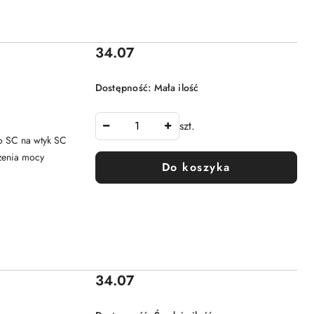
Cena:
34.07
Dostępność:
Mała ilość
szt.
do SC na wtyk SC
czenia mocy
Do koszyka
Cena:
34.07