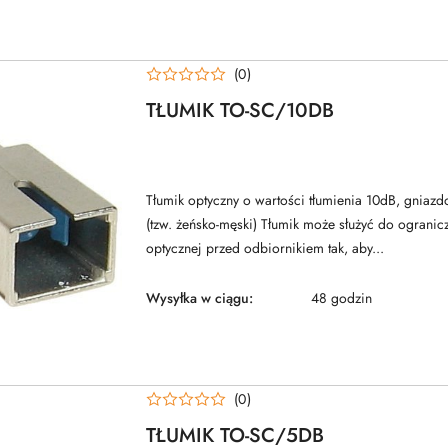
(0)
TŁUMIK TO-SC/10DB
Tłumik optyczny o wartości tłumienia 10dB, gniaz
(tzw. żeńsko-męski) Tłumik może służyć do ograni
optycznej przed odbiornikiem tak, aby...
Wysyłka w ciągu:
48 godzin
(0)
TŁUMIK TO-SC/5DB