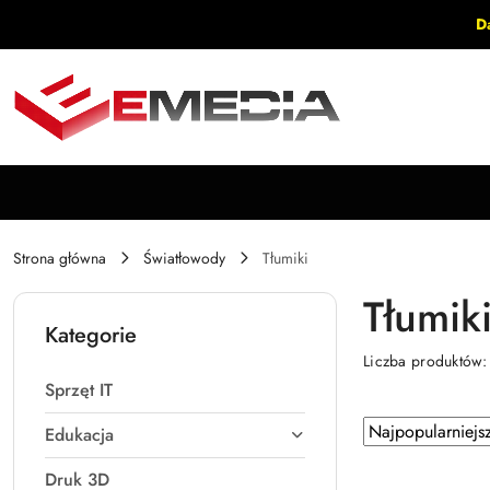
Przejdź do treści głównej
Przejdź do wyszukiwarki
Przejdź do moje konto
Przejdź do menu głównego
Przejdź do stopki
D
Strona główna
Światłowody
Tłumiki
Tłumik
Kategorie
Liczba produktów
Sprzęt IT
Zastosowano
Sortuj
Edukacja
według
sortowanie:
Druk 3D
Najpopularniejsz