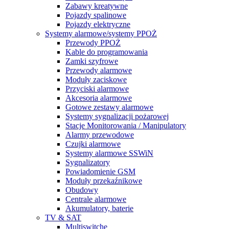
Zabawy kreatywne
Pojazdy spalinowe
Pojazdy elektryczne
Systemy alarmowe/systemy PPOŻ
Przewody PPOŻ
Kable do programowania
Zamki szyfrowe
Przewody alarmowe
Moduły zaciskowe
Przyciski alarmowe
Akcesoria alarmowe
Gotowe zestawy alarmowe
Systemy sygnalizacji pożarowej
Stacje Monitorowania / Manipulatory
Alarmy przewodowe
Czujki alarmowe
Systemy alarmowe SSWiN
Sygnalizatory
Powiadomienie GSM
Moduły przekaźnikowe
Obudowy
Centrale alarmowe
Akumulatory, baterie
TV & SAT
Multiswitche