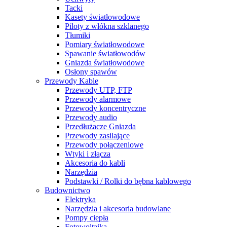
Tacki
Kasety światłowodowe
Piloty z włókna szklanego
Tłumiki
Pomiary światłowodowe
Spawanie światłowodów
Gniazda światłowodowe
Osłony spawów
Przewody Kable
Przewody UTP, FTP
Przewody alarmowe
Przewody koncentryczne
Przewody audio
Przedłużacze Gniazda
Przewody zasilające
Przewody połączeniowe
Wtyki i złącza
Akcesoria do kabli
Narzędzia
Podstawki / Rolki do bębna kablowego
Budownictwo
Elektryka
Narzędzia i akcesoria budowlane
Pompy ciepła
Fotowoltaika