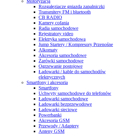
Motoryzacja
Rozgałęziacze gniazda zapalniczki
Transmitery FM i bluetooth
CB RADIO
Kamery cofania
Radia samochodowe
Rejestratory video
Elektryka samochodowa
Jump Startery / Kompresory Przenośne
Alkomaty
Akcesoria samochodowe
Żarówki samochodowe
Ogrzewanie postojowe
Ładowarki / kable do samochodów
elektrycznych
Smartfony i akcesoria
Smartfony
Uchwyty samochodowe do telefonów
Ładowarki samochodowe
Ładowarki bezprzewodowe
Ładowarki sieciowe
Powerbanki
Akcesoria GSM
Przewody / Adaptery
Anteny GSM