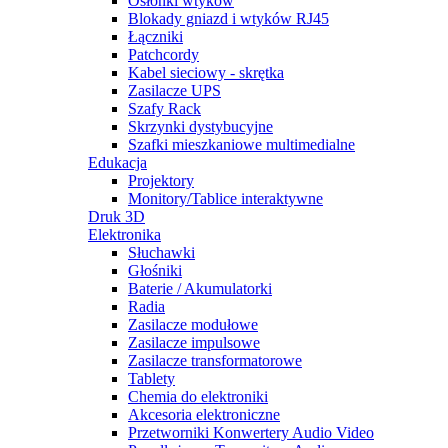
Osłonki wtyków
Blokady gniazd i wtyków RJ45
Łączniki
Patchcordy
Kabel sieciowy - skrętka
Zasilacze UPS
Szafy Rack
Skrzynki dystybucyjne
Szafki mieszkaniowe multimedialne
Edukacja
Projektory
Monitory/Tablice interaktywne
Druk 3D
Elektronika
Słuchawki
Głośniki
Baterie / Akumulatorki
Radia
Zasilacze modułowe
Zasilacze impulsowe
Zasilacze transformatorowe
Tablety
Chemia do elektroniki
Akcesoria elektroniczne
Przetworniki Konwertery Audio Video