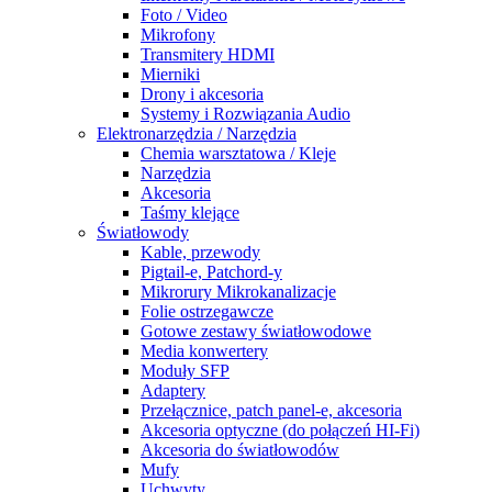
Foto / Video
Mikrofony
Transmitery HDMI
Mierniki
Drony i akcesoria
Systemy i Rozwiązania Audio
Elektronarzędzia / Narzędzia
Chemia warsztatowa / Kleje
Narzędzia
Akcesoria
Taśmy klejące
Światłowody
Kable, przewody
Pigtail-e, Patchord-y
Mikrorury Mikrokanalizacje
Folie ostrzegawcze
Gotowe zestawy światłowodowe
Media konwertery
Moduły SFP
Adaptery
Przełącznice, patch panel-e, akcesoria
Akcesoria optyczne (do połączeń HI-Fi)
Akcesoria do światłowodów
Mufy
Uchwyty