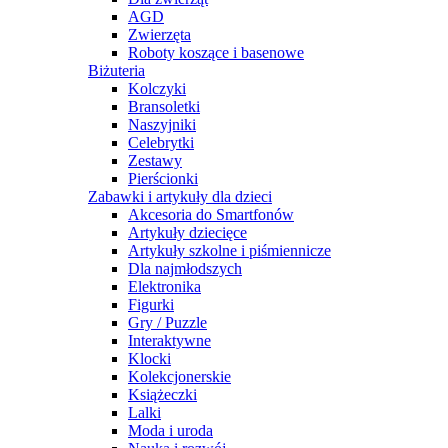
AGD
Zwierzęta
Roboty koszące i basenowe
Biżuteria
Kolczyki
Bransoletki
Naszyjniki
Celebrytki
Zestawy
Pierścionki
Zabawki i artykuły dla dzieci
Akcesoria do Smartfonów
Artykuły dziecięce
Artykuły szkolne i piśmiennicze
Dla najmłodszych
Elektronika
Figurki
Gry / Puzzle
Interaktywne
Klocki
Kolekcjonerskie
Książeczki
Lalki
Moda i uroda