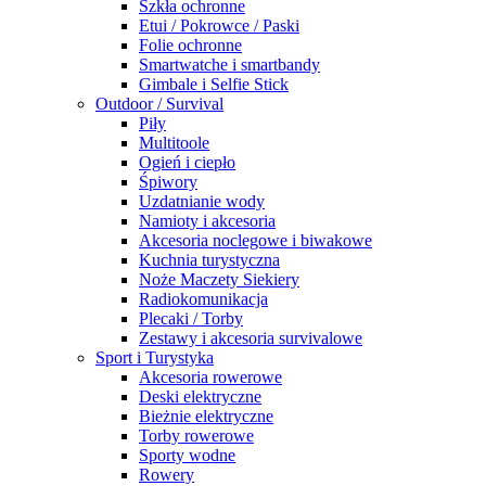
Szkła ochronne
Etui / Pokrowce / Paski
Folie ochronne
Smartwatche i smartbandy
Gimbale i Selfie Stick
Outdoor / Survival
Piły
Multitoole
Ogień i ciepło
Śpiwory
Uzdatnianie wody
Namioty i akcesoria
Akcesoria noclegowe i biwakowe
Kuchnia turystyczna
Noże Maczety Siekiery
Radiokomunikacja
Plecaki / Torby
Zestawy i akcesoria survivalowe
Sport i Turystyka
Akcesoria rowerowe
Deski elektryczne
Bieżnie elektryczne
Torby rowerowe
Sporty wodne
Rowery