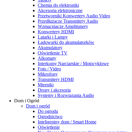
Chemia do elektroniki
Akcesoria elektroniczne
Przetworniki Konwertery Audio Video
Przedłużacze Transmitery Audio
Wzmacniacze Amplitunery
Konwertery HDMI
Latarki i Lampy
Ładowarki do akumulatorków
Akumulatory
Oświetlenie TV
Alkomaty
Interkomy Narciarskie / Motocyklowe
Foto / Video
Mikrofony
Transmitery HDMI
Mierniki
Drony i akcesoria
Systemy i Rozwiązania Audio
Dom i Ogród
Dom i ogród
Do ogrodu
Ogrodnictwo
Inteligentny dom / Smart Home
Oświetlenie