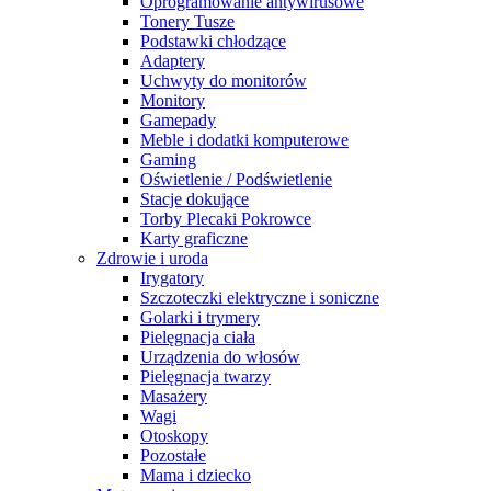
Oprogramowanie antywirusowe
Tonery Tusze
Podstawki chłodzące
Adaptery
Uchwyty do monitorów
Monitory
Gamepady
Meble i dodatki komputerowe
Gaming
Oświetlenie / Podświetlenie
Stacje dokujące
Torby Plecaki Pokrowce
Karty graficzne
Zdrowie i uroda
Irygatory
Szczoteczki elektryczne i soniczne
Golarki i trymery
Pielęgnacja ciała
Urządzenia do włosów
Pielęgnacja twarzy
Masażery
Wagi
Otoskopy
Pozostałe
Mama i dziecko