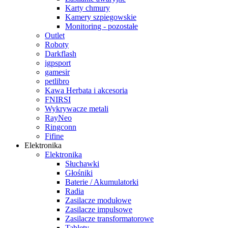
Karty chmury
Kamery szpiegowskie
Monitoring - pozostałe
Outlet
Roboty
Darkflash
igpsport
gamesir
petlibro
Kawa Herbata i akcesoria
FNIRSI
Wykrywacze metali
RayNeo
Ringconn
Fifine
Elektronika
Elektronika
Słuchawki
Głośniki
Baterie / Akumulatorki
Radia
Zasilacze modułowe
Zasilacze impulsowe
Zasilacze transformatorowe
Tablety