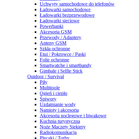
Uchwyty samochodowe do telefonów
Ładowarki samochodowe
Ładowarki bezprzewodowe
Ładowarki sieciowe
Powerbanki
Akcesoria GSM
Przewody / Adaptery
Anteny GSM
Szkła ochronne
Etui / Pokrowce / Paski
Folie ochronne
Smartwatche i smartbandy
Gimbale i Selfie Stick
Outdoor / Survival
Piły
Multitoole
Ogień i ciepło
Śpiwory
Uzdatnianie wody
Namioty i akcesoria
Akcesoria noclegowe i biwakowe
Kuchnia turystyczna
Noże Maczety Siekiery
Radiokomunikacja
Plecaki / Torby