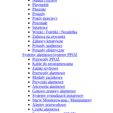
Nauka i rozwój
Playmobil
Pluszaki
Pojazdy
Pokój dziecięcy
Pozostałe
Sportowe
Wózki / Foteliki / Nosidełka
Zabawa na zewnątrz
Zabawy kreatywne
Pojazdy spalinowe
Pojazdy elektryczne
Systemy alarmowe/systemy PPOŻ
Przewody PPOŻ
Kable do programowania
Zamki szyfrowe
Przewody alarmowe
Moduły zaciskowe
Przyciski alarmowe
Akcesoria alarmowe
Gotowe zestawy alarmowe
Systemy sygnalizacji pożarowej
Stacje Monitorowania / Manipulatory
Alarmy przewodowe
Czujki alarmowe