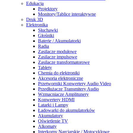
Edukacja
Projektory
Monitory/Tablice interaktywne
Druk 3D
Elektronika
Słuchawki
Głośniki
Baterie / Akumulatorki
Radia
Zasilacze modułowe
Zasilacze impulsowe
Zasilacze transformatorowe
Tablety
Chemia do elektroniki
Akcesoria elektroniczne
Przetworniki Konwertery Audio Video
Przedłużacze Transmitery Audio
Wzmacniacze Amplitunery
Konwertery HDMI
Latarki i Lampy
Ładowarki do akumulatorków
Akumulatory
Oświetlenie TV
Alkomaty
Interkomy Narciarskie / Motocyklowe