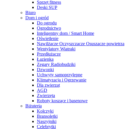
Sprzęt fitness
Deski SUP
Biuro
Dom i ogród
Do ogrodu
Ogrodnictwo
Inteligentny dom / Smart Home
Oświetlenie
Nawilżacze Oczyszczacze Osuszacze powietrza
Wentylatory Wiatraki
Przedłużacze
Łazienka
Zegary Radiobudziki
Dzwonki
Uchwyty samoprzylepne
Klimatyzacja i Ogrzewanie
Dla zwierząt
AGD
Zwierzęta
Roboty koszące i basenowe
Biżuteria
Kolczyki
Bransoletki
Naszyjniki
Celebrytki