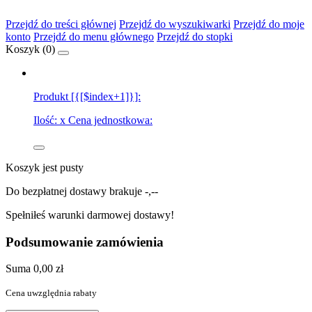
Przejdź do treści głównej
Przejdź do wyszukiwarki
Przejdź do moje
konto
Przejdź do menu głównego
Przejdź do stopki
Koszyk (
0
)
Produkt [{[$index+1]}]:
Ilość:
x
Cena jednostkowa:
Koszyk jest pusty
Do bezpłatnej dostawy brakuje
-,--
Spełniłeś warunki darmowej dostawy!
Podsumowanie zamówienia
Suma
0,00 zł
Cena uwzględnia rabaty