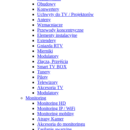
Obudowy
Konwertery
Uchwyty do TV / Projektorów
Anteny
Wzmacniacze
Przewody koncentryczne
Elementy instalacyjne
Extendery
Gniazda RTV
Mierniki
Modulatory
Złącza, Przejścia
Smart TV BOX
Tunery
Piloty
Telewizory
Akcesoria TV
Modulatory
Monitoring
Monitoring HD
Monitoring IP / WiFi
Monitoring mobilny
Atrapy Kamer
Akcesoria do monitoringu
Zasilanie awaryjne