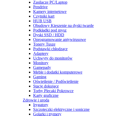
Zasilacze PC/Laptop
Pendrive
Kamery internetowe
Czytniki kart
HUB USB
Obudowy Kieszenie na dyski twarde
Podkładki pod mysz
Dyski SSD / HDD
Oprogramowanie antywirusowe
Tonery Tusze
Podstawki chłodzące
Adaptery
Uchwyty do monitorów
Monitory
Gamepady
Meble i dodatki komputerowe
Gaming
Oświetlenie / Podświetlenie
Stacje dokujące
Torby Plecaki Pokrowce
Karty graficzne
Zdrowie i uroda
Irygatory
Szczoteczki elektryczne i soniczne
Golarki i trymery