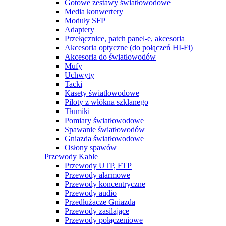
Gotowe zestawy światłowodowe
Media konwertery
Moduły SFP
Adaptery
Przełącznice, patch panel-e, akcesoria
Akcesoria optyczne (do połączeń HI-Fi)
Akcesoria do światłowodów
Mufy
Uchwyty
Tacki
Kasety światłowodowe
Piloty z włókna szklanego
Tłumiki
Pomiary światłowodowe
Spawanie światłowodów
Gniazda światłowodowe
Osłony spawów
Przewody Kable
Przewody UTP, FTP
Przewody alarmowe
Przewody koncentryczne
Przewody audio
Przedłużacze Gniazda
Przewody zasilające
Przewody połączeniowe