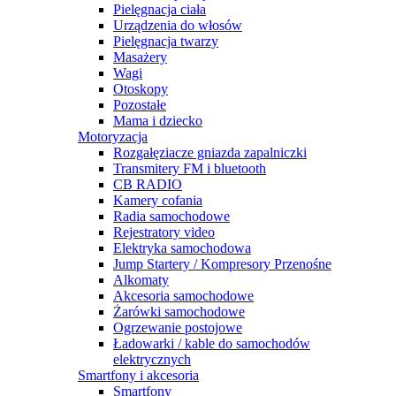
Pielęgnacja ciała
Urządzenia do włosów
Pielęgnacja twarzy
Masażery
Wagi
Otoskopy
Pozostałe
Mama i dziecko
Motoryzacja
Rozgałęziacze gniazda zapalniczki
Transmitery FM i bluetooth
CB RADIO
Kamery cofania
Radia samochodowe
Rejestratory video
Elektryka samochodowa
Jump Startery / Kompresory Przenośne
Alkomaty
Akcesoria samochodowe
Żarówki samochodowe
Ogrzewanie postojowe
Ładowarki / kable do samochodów
elektrycznych
Smartfony i akcesoria
Smartfony