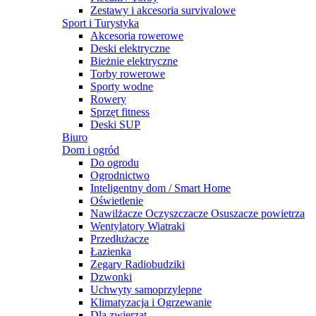
Zestawy i akcesoria survivalowe
Sport i Turystyka
Akcesoria rowerowe
Deski elektryczne
Bieżnie elektryczne
Torby rowerowe
Sporty wodne
Rowery
Sprzęt fitness
Deski SUP
Biuro
Dom i ogród
Do ogrodu
Ogrodnictwo
Inteligentny dom / Smart Home
Oświetlenie
Nawilżacze Oczyszczacze Osuszacze powietrza
Wentylatory Wiatraki
Przedłużacze
Łazienka
Zegary Radiobudziki
Dzwonki
Uchwyty samoprzylepne
Klimatyzacja i Ogrzewanie
Dla zwierząt