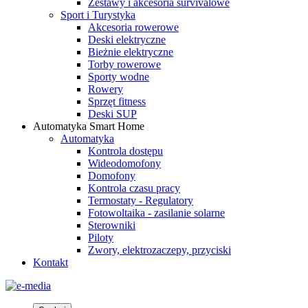
Zestawy i akcesoria survivalowe
Sport i Turystyka
Akcesoria rowerowe
Deski elektryczne
Bieżnie elektryczne
Torby rowerowe
Sporty wodne
Rowery
Sprzęt fitness
Deski SUP
Automatyka Smart Home
Automatyka
Kontrola dostępu
Wideodomofony
Domofony
Kontrola czasu pracy
Termostaty - Regulatory
Fotowoltaika - zasilanie solarne
Sterowniki
Piloty
Zwory, elektrozaczepy, przyciski
Kontakt