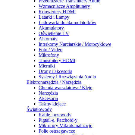
Przedłużacze Transmitery Audio
Wzmacniacze Amplitunery
Konwertery HDMI
Latarki i Lampy
Ładowarki do akumulatorków
Akumulatory
Oświetlenie TV
Alkomaty
Interkomy Narciarskie / Motocyklowe
Foto / Video
Mikrofony
Transmitery HDMI
Mierniki
Drony i akcesoria
Systemy i Rozwiązania Audio
Elektronarzędzia / Narzędzia
Chemia warsztatowa / Kleje
Narzędzia
Akcesoria
Taśmy klejące
Światłowody
Kable, przewody
Pigtail-e, Patchord-y
Mikrorury Mikrokanalizacje
Folie ostrzegawcze