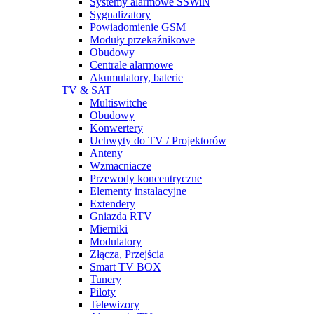
Systemy alarmowe SSWiN
Sygnalizatory
Powiadomienie GSM
Moduły przekaźnikowe
Obudowy
Centrale alarmowe
Akumulatory, baterie
TV & SAT
Multiswitche
Obudowy
Konwertery
Uchwyty do TV / Projektorów
Anteny
Wzmacniacze
Przewody koncentryczne
Elementy instalacyjne
Extendery
Gniazda RTV
Mierniki
Modulatory
Złącza, Przejścia
Smart TV BOX
Tunery
Piloty
Telewizory