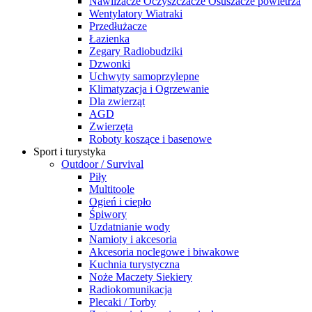
Nawilżacze Oczyszczacze Osuszacze powietrza
Wentylatory Wiatraki
Przedłużacze
Łazienka
Zegary Radiobudziki
Dzwonki
Uchwyty samoprzylepne
Klimatyzacja i Ogrzewanie
Dla zwierząt
AGD
Zwierzęta
Roboty koszące i basenowe
Sport i turystyka
Outdoor / Survival
Piły
Multitoole
Ogień i ciepło
Śpiwory
Uzdatnianie wody
Namioty i akcesoria
Akcesoria noclegowe i biwakowe
Kuchnia turystyczna
Noże Maczety Siekiery
Radiokomunikacja
Plecaki / Torby