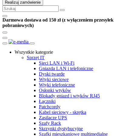
Realizuj zamówienie
Darmowa dostawa od 150 zł (z wyłączeniem przesyłek
pobraniowych)
Wszystkie kategorie
Sprzęt IT
Sieci LAN i Wi-Fi
Gniazda LAN i telefoniczne
Dyski twarde
Wtyki sieciowe
Wtyki telefoniczne
Osłonki wtyków
Blokady gniazd i wtyków RJ45
Łączniki
Patchcordy
Kabel sieciowy - skrętka
Zasilacze UPS
Szafy Rack
Skrzynki dystybucyjne
Szafki mieszkaniowe multimedialne