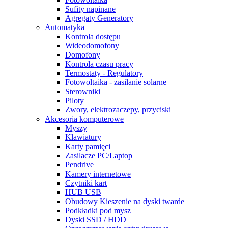
Sufity napinane
Agregaty Generatory
Automatyka
Kontrola dostępu
Wideodomofony
Domofony
Kontrola czasu pracy
Termostaty - Regulatory
Fotowoltaika - zasilanie solarne
Sterowniki
Piloty
Zwory, elektrozaczepy, przyciski
Akcesoria komputerowe
Myszy
Klawiatury
Karty pamięci
Zasilacze PC/Laptop
Pendrive
Kamery internetowe
Czytniki kart
HUB USB
Obudowy Kieszenie na dyski twarde
Podkładki pod mysz
Dyski SSD / HDD