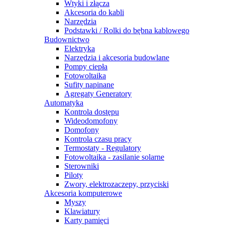
Wtyki i złącza
Akcesoria do kabli
Narzędzia
Podstawki / Rolki do bębna kablowego
Budownictwo
Elektryka
Narzędzia i akcesoria budowlane
Pompy ciepła
Fotowoltaika
Sufity napinane
Agregaty Generatory
Automatyka
Kontrola dostępu
Wideodomofony
Domofony
Kontrola czasu pracy
Termostaty - Regulatory
Fotowoltaika - zasilanie solarne
Sterowniki
Piloty
Zwory, elektrozaczepy, przyciski
Akcesoria komputerowe
Myszy
Klawiatury
Karty pamięci