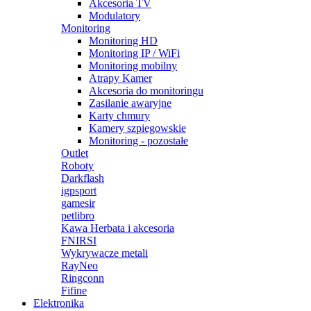
Akcesoria TV
Modulatory
Monitoring
Monitoring HD
Monitoring IP / WiFi
Monitoring mobilny
Atrapy Kamer
Akcesoria do monitoringu
Zasilanie awaryjne
Karty chmury
Kamery szpiegowskie
Monitoring - pozostałe
Outlet
Roboty
Darkflash
igpsport
gamesir
petlibro
Kawa Herbata i akcesoria
FNIRSI
Wykrywacze metali
RayNeo
Ringconn
Fifine
Elektronika