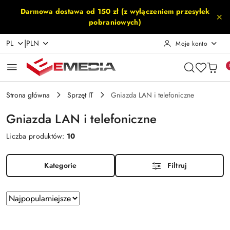
Przejdź do treści głównej
Przejdź do wyszukiwarki
Przejdź do moje konto
Przejdź do menu głównego
Przejdź do stopki
Darmowa dostawa od 150 zł (z wyłączeniem przesyłek
pobraniowych)
|
PL
PLN
Moje konto
Strona główna
Sprzęt IT
Gniazda LAN i telefoniczne
Gniazda LAN i telefoniczne
Liczba produktów:
10
Kategorie
Filtruj
Zastosowano
Sortuj
według
sortowanie:
Najpopularniejsze.